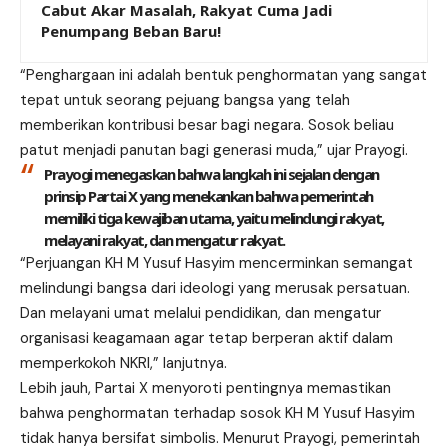
Cabut Akar Masalah, Rakyat Cuma Jadi
Penumpang Beban Baru!
“Penghargaan ini adalah bentuk penghormatan yang sangat
tepat untuk
seorang
pejuang bangsa yang telah
memberikan kontribusi besar bagi negara. Sosok beliau
patut menjadi panutan bagi generasi muda,” ujar Prayogi.
Prayogi menegaskan bahwa langkah ini sejalan dengan
prinsip Partai X yang menekankan bahwa pemerintah
memiliki tiga kewajiban utama, yaitu melindungi rakyat,
melayani rakyat, dan mengatur rakyat.
“Perjuangan KH M Yusuf Hasyim mencerminkan semangat
melindungi bangsa dari ideologi yang merusak persatuan.
Dan melayani umat melalui pendidikan, dan mengatur
organisasi keagamaan agar tetap berperan aktif dalam
memperkokoh NKRI,” lanjutnya.
Lebih jauh,
Partai X
menyoroti pentingnya memastikan
bahwa penghormatan terhadap sosok KH M Yusuf Hasyim
tidak hanya bersifat simbolis. Menurut Prayogi, pemerintah