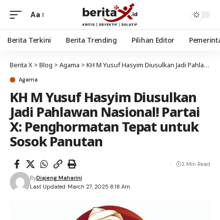
Aa
Berita Terkini
Berita Trending
Pilihan Editor
Pemerint
Berita X
>
Blog
>
Agama
>
KH M Yusuf Hasyim Diusulkan Jadi Pahlawan Nasional! Partai X: Penghormatan Tepat untuk Sosok Panutan
Agama
KH M Yusuf Hasyim Diusulkan
Jadi Pahlawan Nasional! Partai
X: Penghormatan Tepat untuk
Sosok Panutan
3 Min Read
By
Diajeng Maharini
Last Updated: March 27, 2025 8:18 Am