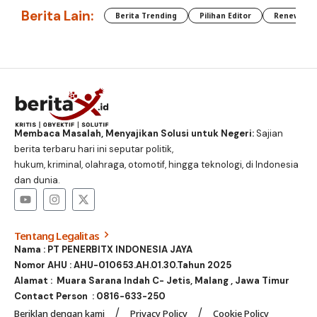
Berita Lain:
Berita Trending
Pilihan Editor
Renewable
Membaca Masalah, Menyajikan Solusi untuk Negeri:
Sajian
berita terbaru hari ini seputar politik,
hukum, kriminal, olahraga, otomotif, hingga teknologi, di Indonesia
dan dunia.
Tentang Legalitas
Nama : PT PENERBITX INDONESIA JAYA
Nomor AHU : AHU-010653.AH.01.30.Tahun 2025
Alamat : Muara Sarana Indah C- Jetis, Malang , Jawa Timur
Contact Person :
0816-633-250
Beriklan dengan kami
Privacy Policy
Cookie Policy