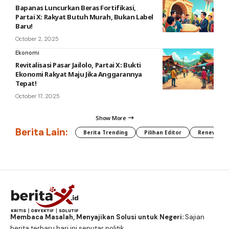
Bapanas Luncurkan Beras Fortifikasi,
Partai X: Rakyat Butuh Murah, Bukan Label
Baru!
October 2, 2025
Ekonomi
Revitalisasi Pasar Jailolo, Partai X: Bukti
Ekonomi Rakyat Maju Jika Anggarannya
Tepat!
October 17, 2025
Show More
Berita Lain:
Berita Trending
Pilihan Editor
Renewable
Membaca Masalah, Menyajikan Solusi untuk Negeri:
Sajian
berita terbaru hari ini seputar politik,