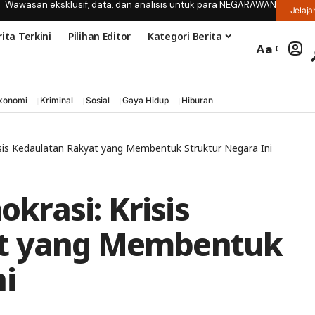
Wawasan eksklusif, data, dan analisis untuk para NEGARAWAN
Jelaja
ita Terkini
Pilihan Editor
Kategori Berita
Aa
konomi
Kriminal
Sosial
Gaya Hidup
Hiburan
is Kedaulatan Rakyat yang Membentuk Struktur Negara Ini
rasi: Krisis
at yang Membentuk
i