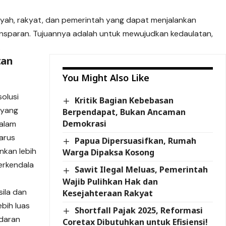
ilayah, rakyat, dan pemerintah yang dapat menjalankan
ransparan. Tujuannya adalah untuk mewujudkan kedaulatan,
.
tan
You Might Also Like
olusi
Kritik Bagian Kebebasan
 yang
Berpendapat, Bukan Ancaman
Demokrasi
dalam
arus
Papua Dipersuasifkan, Rumah
nkan lebih
Warga Dipaksa Kosong
erkendala
Sawit Ilegal Meluas, Pemerintah
Wajib Pulihkan Hak dan
sila dan
Kesejahteraan Rakyat
ebih luas
Shortfall Pajak 2025, Reformasi
adaran
Coretax Dibutuhkan untuk Efisiensi!