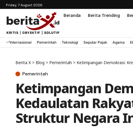
Friday, 7 August 2026
Beranda
Berita Trending
Ber
Internasional
Pemerintah
Teknologi
Seputar Pajak
Agama
E
Berita X
>
Blog
>
Pemerintah
>
Ketimpangan Demokrasi: Kris
Pemerintah
Ketimpangan Demok
Kedaulatan Raky
Struktur Negara In