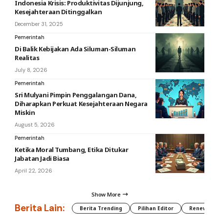
Indonesia Krisis: Produktivitas Dijunjung,
Kesejahteraan Ditinggalkan
December 31, 2025
Pemerintah
Di Balik Kebijakan Ada Siluman-Siluman
Realitas
July 8, 2026
Pemerintah
Sri Mulyani Pimpin Penggalangan Dana,
Diharapkan Perkuat Kesejahteraan Negara
Miskin
August 5, 2026
Pemerintah
Ketika Moral Tumbang, Etika Ditukar
Jabatan Jadi Biasa
April 22, 2026
Show More
Berita Lain:
Berita Trending
Pilihan Editor
Renewable