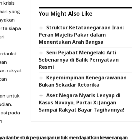
 krisis
saan yang
You Might Also Like
anyakan
Struktur Ketatanegaraan Iran:
erta siapa
Peran Majelis Pakar dalam
ri
Menentukan Arah Bangsa
Seni Pejabat Mengelak: Arti
erdaulat
Sebenarnya di Balik Pernyataan
aan
Resmi
lan rakyat
Kepemimpinan Kenegarawanan
kan
Bukan Sekadar Retorika
Aset Negara Nyaris Lenyap di
lan untuk
Kasus Navayo, Partai X: Jangan
dian.
Sampai Rakyat Bayar Tagihannya!
tasi pada
h
upaya dan bentuk perjuangan untuk mendapatkan kewenangan