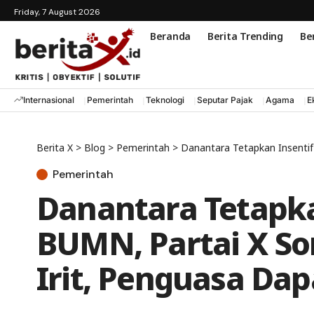
Friday, 7 August 2026
Beranda
Berita Trending
Ber
Internasional
Pemerintah
Teknologi
Seputar Pajak
Agama
E
Berita X
>
Blog
>
Pemerintah
>
Danantara Tetapkan Insentif Direk
Pemerintah
Danantara Tetapka
BUMN, Partai X So
Irit, Penguasa Da