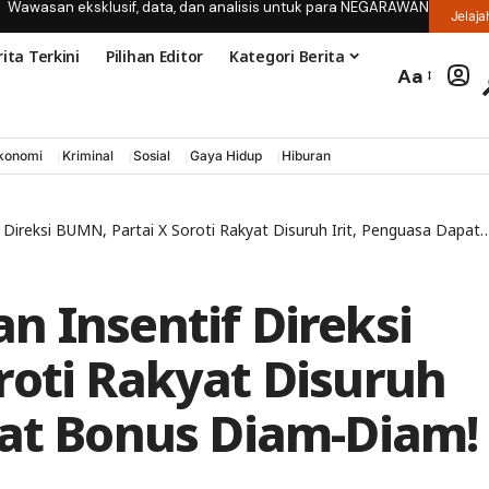
Wawasan eksklusif, data, dan analisis untuk para NEGARAWAN
Jelaja
ita Terkini
Pilihan Editor
Kategori Berita
Aa
konomi
Kriminal
Sosial
Gaya Hidup
Hiburan
si BUMN, Partai X Soroti Rakyat Disuruh Irit, Penguasa Dapat Bonus Diam-Diam!
n Insentif Direksi
roti Rakyat Disuruh
pat Bonus Diam-Diam!