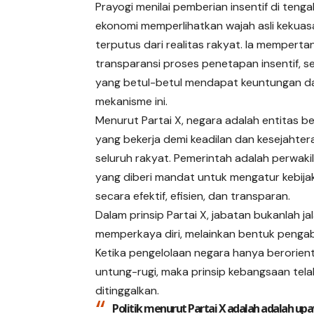
Prayogi menilai pemberian insentif di tengah
ekonomi memperlihatkan wajah asli kekua
terputus dari realitas rakyat. Ia mempert
transparansi proses penetapan insentif, s
yang betul-betul mendapat keuntungan da
mekanisme ini.
Menurut Partai X, negara adalah entitas b
yang bekerja demi keadilan dan kesejahter
seluruh rakyat. Pemerintah adalah perwaki
yang diberi mandat untuk mengatur kebija
secara efektif, efisien, dan transparan.
Dalam prinsip Partai X, jabatan bukanlah ja
memperkaya diri, melainkan bentuk pengab
Ketika pengelolaan negara hanya berorien
untung-rugi, maka prinsip kebangsaan tela
ditinggalkan.
Politik menurut Partai X adalah adalah 