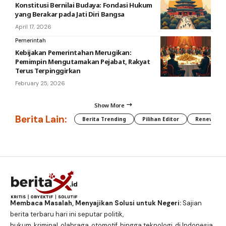
Konstitusi Bernilai Budaya: Fondasi Hukum
yang Berakar pada Jati Diri Bangsa
April 17, 2026
Pemerintah
Kebijakan Pemerintahan Merugikan:
Pemimpin Mengutamakan Pejabat, Rakyat
Terus Terpinggirkan
February 25, 2026
Show More
Berita Lain:
Berita Trending
Pilihan Editor
Renewable
Membaca Masalah, Menyajikan Solusi untuk Negeri:
Sajian
berita terbaru hari ini seputar politik,
hukum, kriminal, olahraga, otomotif, hingga teknologi, di Indonesia