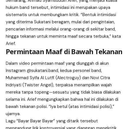
Semarang, Ahmad Syamsuddin Arief, yang menjadi kuasa
hukum band tersebut, intimidasi ini merupakan upaya
sistematis untuk membungkam kritik. “Bentuk intimidasi
yang diterima Sukatani beragam, mulai dari pengintaian,
pencarian informasi melalui orang-orang di sekitar band,
hingga tekanan untuk meminta maaf secara terbuka,” kata
Arief.
Permintaan Maaf di Bawah Tekanan
Dalam video permintaan maaf yang diunggah di akun
Instagram @sukatani.band, kedua personel band,
Muhammad Syifa Al Lutfi (Alectroguy) dan Novi Citra
Indriyati (Twister Angel), terpaksa menampilkan wajah
mereka tanpa topeng—sesuatu yang tidak biasa dilakukan
selama ini. Arief mengungkapkan bahwa hal ini dilakukan di
bawah tekanan polisi. “Iya betul (atas intimidasi polisi),”
ujarnya.
Lagu “Bayar Bayar Bayar” yang ditarik tersebut
mengandung lirik kontroversial yang dianggap mengkritik