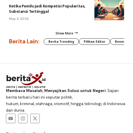
Ketika Pemilu Jadi Kompetisi Popularitas,
Substansi Tertinggal
May 4, 2026
Show More
Berita Lain:
Berita Trending
Pilihan Editor
Renewable
Membaca Masalah, Menyajikan Solusi untuk Negeri:
Sajian
berita terbaru hari ini seputar politik,
hukum, kriminal, olahraga, otomotif, hingga teknologi, di Indonesia
dan dunia.