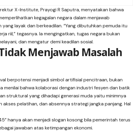
Direktur X-Institute, Prayogi R Saputra, menyatakan bahwa
ru memperlihatkan kegagalan negara dalam menjawab
 yang layak dan berkeadilan. “Yang dibutuhkan pemuda itu
ja riil,” tegasnya. Ia mengingatkan, tugas negara bukan
elayani, dan mengatur demi keadilan sosial.
Tidak Menjawab Masalah
al berpotensi menjadi simbol artifisial pencitraan, bukan
. Ia menilai bahwa kolaborasi dengan industri fesyen dan batik
n struktural yang dihadapi generasi muda yaitu minimnya
an akses pelatihan, dan absennya strategi jangka panjang. Hal
45” hanya akan menjadi slogan kosong bila pemerintah terus
 sebagai jawaban atas ketimpangan ekonomi.