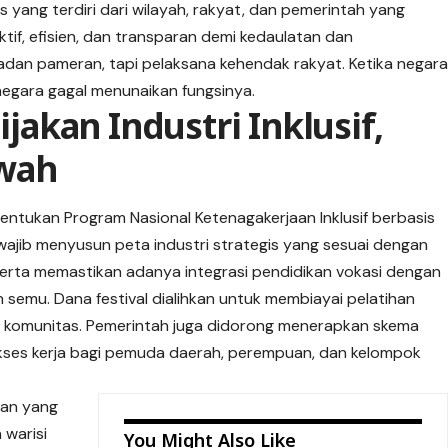
 yang terdiri dari wilayah, rakyat, dan pemerintah yang
if, efisien, dan transparan demi kedaulatan dan
adan pameran, tapi pelaksana kehendak rakyat. Ketika negar
negara gagal menunaikan fungsinya.
ijakan Industri Inklusif,
ewah
entukan Program Nasional Ketenagakerjaan Inklusif berbasis
 wajib menyusun peta industri strategis yang sesuai dengan
 Serta memastikan adanya integrasi pendidikan vokasi dengan
 semu. Dana festival dialihkan untuk membiayai pelatihan
is komunitas. Pemerintah juga didorong menerapkan skema
kses kerja bagi pemuda daerah, perempuan, dan kelompok
aan yang
 warisi
You Might Also Like