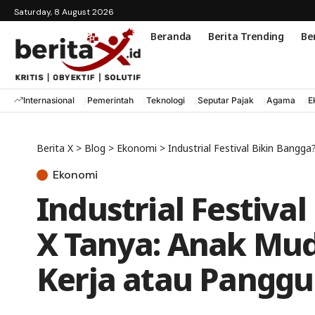
Saturday, 8 August 2026
Beranda
Berita Trending
Ber
Internasional
Pemerintah
Teknologi
Seputar Pajak
Agama
E
Berita X
>
Blog
>
Ekonomi
>
Industrial Festival Bikin Bangga?
Ekonomi
Industrial Festival
X Tanya: Anak Mu
Kerja atau Pangg