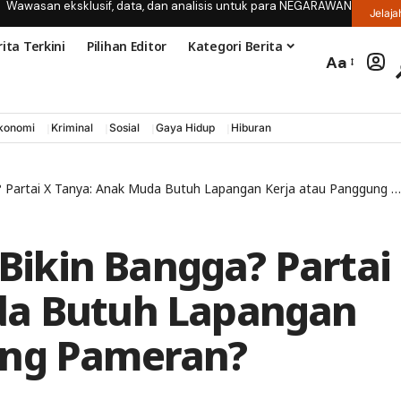
Wawasan eksklusif, data, dan analisis untuk para NEGARAWAN
Jelaja
ita Terkini
Pilihan Editor
Kategori Berita
Aa
konomi
Kriminal
Sosial
Gaya Hidup
Hiburan
 Partai X Tanya: Anak Muda Butuh Lapangan Kerja atau Panggung Pameran?
 Bikin Bangga? Partai
da Butuh Lapangan
ung Pameran?