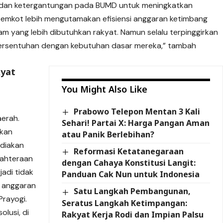
 dan ketergantungan pada BUMD untuk meningkatkan
mkot lebih mengutamakan efisiensi anggaran ketimbang
m yang lebih dibutuhkan rakyat. Namun selalu terpinggirkan
bersentuhan dengan kebutuhan dasar mereka,” tambah
kyat
You Might Also Like
Prabowo Telepon Mentan 3 Kali
erah.
Sehari! Partai X: Harga Pangan Aman
ikan
atau Panik Berlebihan?
diakan
Reformasi Ketatanegaraan
jahteraan
dengan Cahaya Konstitusi Langit:
jadi tidak
Panduan Cak Nun untuk Indonesia
 anggaran
Satu Langkah Pembangunan,
Prayogi.
Seratus Langkah Ketimpangan:
olusi, di
Rakyat Kerja Rodi dan Impian Palsu