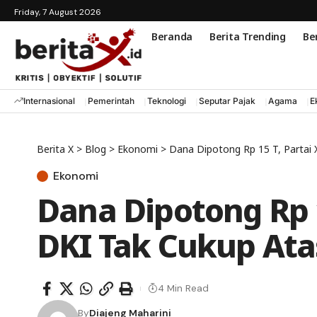
Friday, 7 August 2026
Beranda
Berita Trending
Ber
Internasional
Pemerintah
Teknologi
Seputar Pajak
Agama
E
Berita X
>
Blog
>
Ekonomi
>
Dana Dipotong Rp 15 T, Partai X
Ekonomi
Dana Dipotong Rp 1
DKI Tak Cukup Atasi
4 Min Read
By
Diajeng Maharini