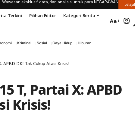
Wawasan eksklusif, data, dan analisis untuk para NEGARAWAN
Jelaja
ita Terkini
Pilihan Editor
Kategori Berita
Aa
konomi
Kriminal
Sosial
Gaya Hidup
Hiburan
: APBD DKI Tak Cukup Atasi Krisis!
5 T, Partai X: APBD
 Krisis!