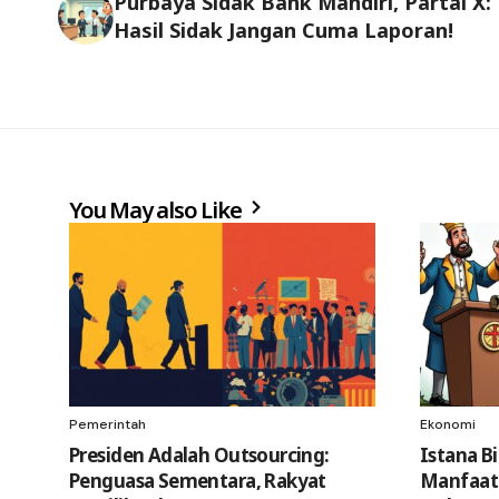
Purbaya Sidak Bank Mandiri, Partai X:
Hasil Sidak Jangan Cuma Laporan!
You May also Like
Pemerintah
Ekonomi
Presiden Adalah Outsourcing:
Istana Bi
Penguasa Sementara, Rakyat
Manfaatn