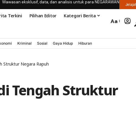
Wawasan eksklusif, data, dan analisis untuk para NEGARAWAN
Jelaja
ita Terkini
Pilihan Editor
Kategori Berita
Aa
konomi
Kriminal
Sosial
Gaya Hidup
Hiburan
h Struktur Negara Rapuh
di Tengah Struktur