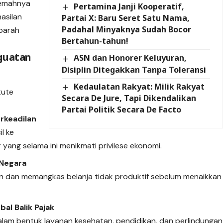
 lemahnya
Pertamina Janji Kooperatif,
asilan
Partai X: Baru Seret Satu Nama,
Padahal Minyaknya Sudah Bocor
parah
Bertahun-tahun!
nguatan
ASN dan Honorer Keluyuran,
Disiplin Ditegakkan Tanpa Toleransi
Kedaulatan Rakyat: Milik Rakyat
itute
Secara De Jure, Tapi Dikendalikan
Partai Politik Secara De Facto
rkeadilan
il ke
yang selama ini menikmati privilese ekonomi.
 Negara
 dan memangkas belanja tidak produktif sebelum menaikkan
al Balik Pajak
alam bentuk layanan kesehatan, pendidikan, dan perlindungan