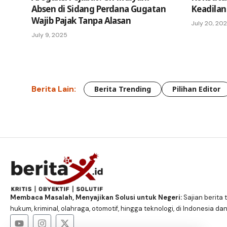
Absen di Sidang Perdana Gugatan
Keadila
Wajib Pajak Tanpa Alasan
July 20, 20
July 9, 2025
Berita Lain:
Berita Trending
Pilihan Editor
Membaca Masalah, Menyajikan Solusi untuk Negeri:
Sajian berita t
hukum, kriminal, olahraga, otomotif, hingga teknologi, di Indonesia dan