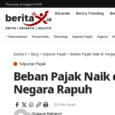
Thursday, 6 August 2026
Beranda
Berita Trending
Ber
Internasional
Pemerintah
Teknologi
Seputar Pajak
Agama
E
Berita X
>
Blog
>
Seputar Pajak
>
Beban Pajak Naik di Tenga
Seputar Pajak
Beban Pajak Naik 
Negara Rapuh
3 Min Read
By
Diajeng Maharini