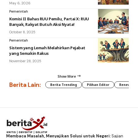
May 6, 2026
Pemerintah
Komisi II Bahas RUU Pemilu, Partai X: RUU
Banyak, Rakyat Butuh Aksi Nyata!
October 8, 2025
Pemerintah
Sistem yang Lemah Melahirkan Pejabat
yang Semakin Rakus
November 28, 2025
Show More
Berita Lain:
Berita Trending
Pilihan Editor
Renewable
Membaca Masalah, Menyajikan Solusi untuk Negeri:
Sajian