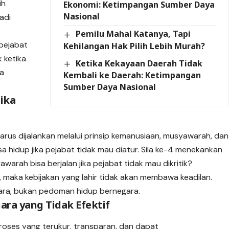
ih
Ekonomi: Ketimpangan Sumber Daya
Nasional
adi
Pemilu Mahal Katanya, Tapi
 pejabat
Kehilangan Hak Pilih Lebih Murah?
k ketika
Ketika Kekayaan Daerah Tidak
sa
Kembali ke Daerah: Ketimpangan
Sumber Daya Nasional
Jika
rus dijalankan melalui prinsip kemanusiaan, musyawarah, dan
 bisa hidup jika pejabat tidak mau diatur. Sila ke-4 menekankan
rah bisa berjalan jika pejabat tidak mau dikritik?
la, maka kebijakan yang lahir tidak akan membawa keadilan.
cara, bukan pedoman hidup bernegara.
ra yang Tidak Efektif
ses yang terukur, transparan, dan dapat