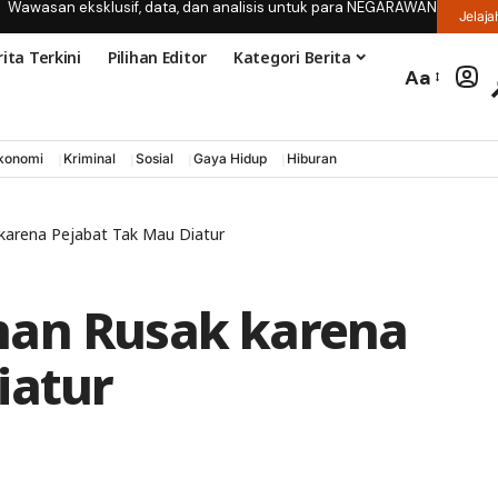
Wawasan eksklusif, data, dan analisis untuk para NEGARAWAN
Jelaja
ita Terkini
Pilihan Editor
Kategori Berita
Aa
konomi
Kriminal
Sosial
Gaya Hidup
Hiburan
karena Pejabat Tak Mau Diatur
han Rusak karena
iatur