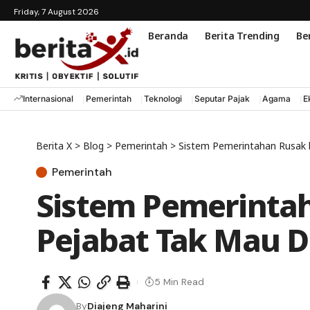
Friday, 7 August 2026
Beranda
Berita Trending
Ber
Internasional
Pemerintah
Teknologi
Seputar Pajak
Agama
E
Berita X
>
Blog
>
Pemerintah
>
Sistem Pemerintahan Rusak 
Pemerintah
Sistem Pemerinta
Pejabat Tak Mau D
5 Min Read
By
Diajeng Maharini