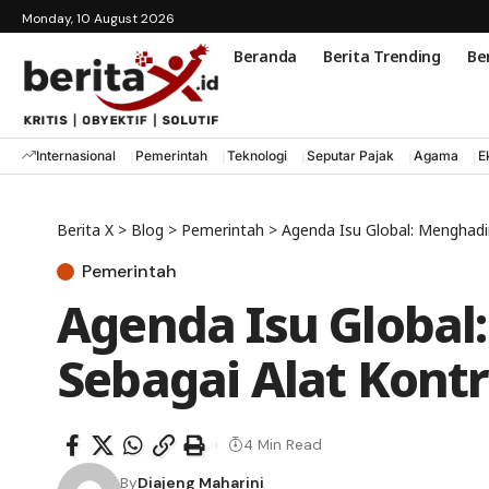
Monday, 10 August 2026
Beranda
Berita Trending
Ber
Internasional
Pemerintah
Teknologi
Seputar Pajak
Agama
E
Berita X
>
Blog
>
Pemerintah
>
Agenda Isu Global: Menghadir
Pemerintah
Agenda Isu Global
Sebagai Alat Kontr
4 Min Read
By
Diajeng Maharini