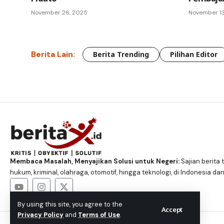
November 26, 2025
November 13
Berita Lain:
Berita Trending
Pilihan Editor
Membaca Masalah, Menyajikan Solusi untuk Negeri:
Sajian berita t
hukum, kriminal, olahraga, otomotif, hingga teknologi, di Indonesia dan
By using this site, you agree to the
Accept
Privacy Policy
and
Terms of Use
.