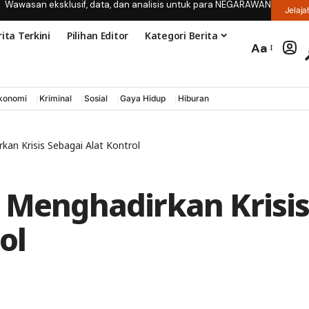
Wawasan eksklusif, data, dan analisis untuk para NEGARAWAN
Jelaja
ita Terkini
Pilihan Editor
Kategori Berita
Aa
konomi
Kriminal
Sosial
Gaya Hidup
Hiburan
kan Krisis Sebagai Alat Kontrol
: Menghadirkan Krisi
ol