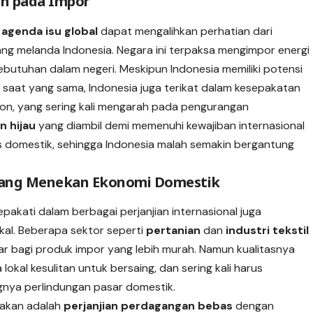
an pada Impor
a
agenda isu global
dapat mengalihkan perhatian dari
ang melanda Indonesia. Negara ini terpaksa mengimpor energi
ebutuhan dalam negeri. Meskipun Indonesia memiliki potensi
saat yang sama, Indonesia juga terikat dalam kesepakatan
bon, yang sering kali mengarah pada pengurangan
n hijau
yang diambil demi memenuhi kewajiban internasional
tas domestik, sehingga Indonesia malah semakin bergantung
yang Menekan Ekonomi Domestik
pakati dalam berbagai perjanjian internasional juga
al. Beberapa sektor seperti
pertanian
dan
industri tekstil
r bagi produk impor yang lebih murah. Namun kualitasnya
 lokal kesulitan untuk bersaing, dan sering kali harus
gnya perlindungan pasar domestik.
nyakan adalah
perjanjian perdagangan bebas
dengan