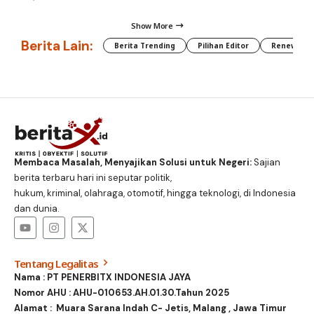
Show More
Berita Lain:
Berita Trending
Pilihan Editor
Renewable
Membaca Masalah, Menyajikan Solusi untuk Negeri:
Sajian
berita terbaru hari ini seputar politik,
hukum, kriminal, olahraga, otomotif, hingga teknologi, di Indonesia
dan dunia.
Tentang Legalitas
Nama : PT PENERBITX INDONESIA JAYA
Nomor AHU : AHU-010653.AH.01.30.Tahun 2025
Alamat : Muara Sarana Indah C- Jetis, Malang , Jawa Timur