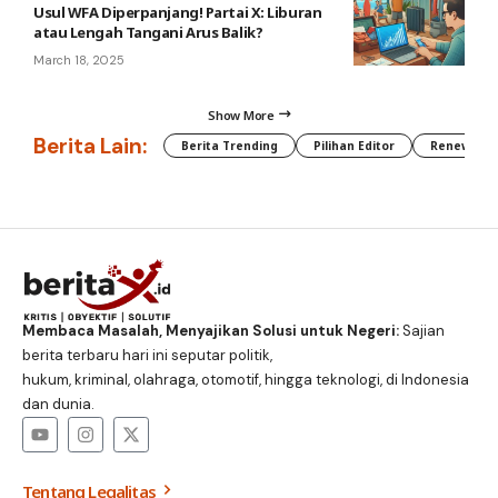
Usul WFA Diperpanjang! Partai X: Liburan
atau Lengah Tangani Arus Balik?
March 18, 2025
Show More
Berita Lain:
Berita Trending
Pilihan Editor
Renewable
Membaca Masalah, Menyajikan Solusi untuk Negeri:
Sajian
berita terbaru hari ini seputar politik,
hukum, kriminal, olahraga, otomotif, hingga teknologi, di Indonesia
dan dunia.
Tentang Legalitas