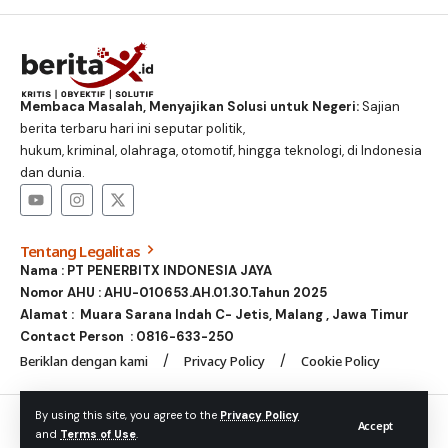
Membaca Masalah, Menyajikan Solusi untuk Negeri:
Sajian
berita terbaru hari ini seputar politik,
hukum, kriminal, olahraga, otomotif, hingga teknologi, di Indonesia
dan dunia.
Tentang Legalitas
Nama : PT PENERBITX INDONESIA JAYA
Nomor AHU : AHU-010653.AH.01.30.Tahun 2025
Alamat : Muara Sarana Indah C- Jetis, Malang , Jawa Timur
Contact Person :
0816-633-250
Beriklan dengan kami
Privacy Policy
Cookie Policy
© Foxiz News Network. Ruby Design Company. All Rights
By using this site, you agree to the
Privacy Policy
Accept
and
Terms of Use
.
Reserved.