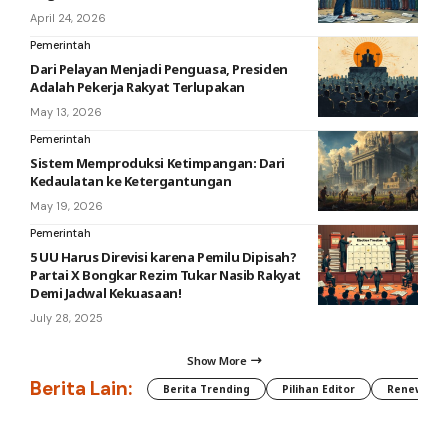
April 24, 2026
Pemerintah
Dari Pelayan Menjadi Penguasa, Presiden
Adalah Pekerja Rakyat Terlupakan
May 13, 2026
Pemerintah
Sistem Memproduksi Ketimpangan: Dari
Kedaulatan ke Ketergantungan
May 19, 2026
Pemerintah
5 UU Harus Direvisi karena Pemilu Dipisah?
Partai X Bongkar Rezim Tukar Nasib Rakyat
Demi Jadwal Kekuasaan!
July 28, 2025
Show More
Berita Lain:
Berita Trending
Pilihan Editor
Renewable