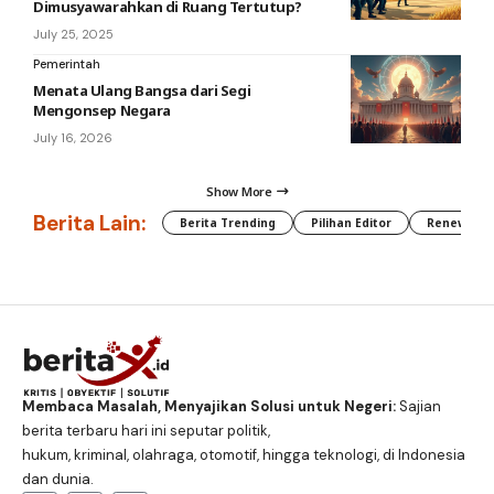
Dimusyawarahkan di Ruang Tertutup?
July 25, 2025
Pemerintah
Menata Ulang Bangsa dari Segi
Mengonsep Negara
July 16, 2026
Show More
Berita Lain:
Berita Trending
Pilihan Editor
Renewable
Membaca Masalah, Menyajikan Solusi untuk Negeri:
Sajian
berita terbaru hari ini seputar politik,
hukum, kriminal, olahraga, otomotif, hingga teknologi, di Indonesia
dan dunia.