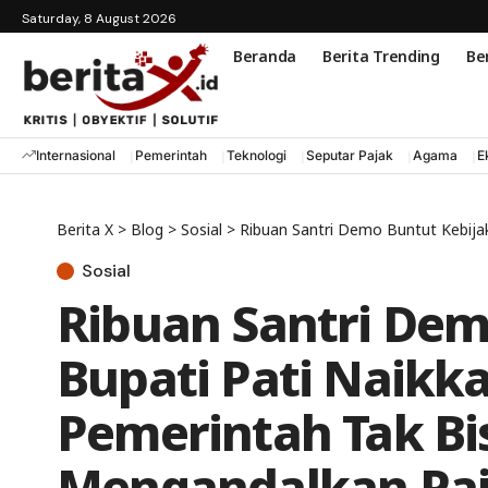
Saturday, 8 August 2026
Beranda
Berita Trending
Ber
Internasional
Pemerintah
Teknologi
Seputar Pajak
Agama
E
Berita X
>
Blog
>
Sosial
>
Ribuan Santri Demo Buntut Kebijakan Bupati
Sosial
Ribuan Santri Dem
Bupati Pati Naikka
Pemerintah Tak Bi
Mengandalkan Paj