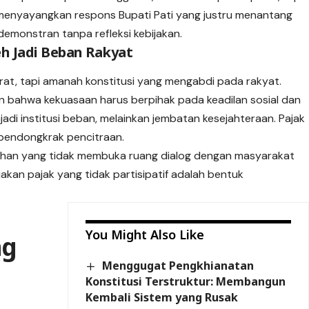
a menyayangkan respons Bupati Pati yang justru menantang
emonstran tanpa refleksi kebijakan.
eh Jadi Beban Rakyat
rat, tapi amanah konstitusi yang mengabdi pada rakyat.
an bahwa kekuasaan harus berpihak pada keadilan sosial dan
adi institusi beban, melainkan jembatan kesejahteraan. Pajak
 pendongkrak pencitraan.
ahan yang tidak membuka ruang dialog dengan masyarakat
akan pajak yang tidak partisipatif adalah bentuk
You Might Also Like
ng
Menggugat Pengkhianatan
Konstitusi Terstruktur: Membangun
Kembali Sistem yang Rusak