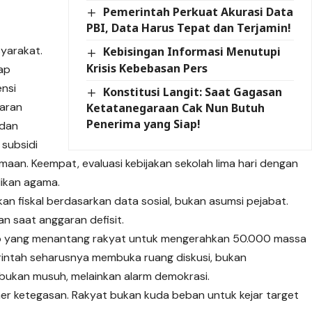
Pemerintah Perkuat Akurasi Data
PBI, Data Harus Tepat dan Terjamin!
yarakat.
Kebisingan Informasi Menutupi
Krisis Kebebasan Pers
ap
nsi
Konstitusi Langit: Saat Gagasan
garan
Ketatanegaraan Cak Nun Butuh
Penerima yang Siap!
 dan
 subsidi
aan. Keempat, evaluasi kebijakan sekolah lima hari dengan
ikan agama.
n fiskal berdasarkan data sosial, bukan asumsi pejabat.
n saat anggaran defisit.
ewo yang menantang rakyat untuk mengerahkan 50.000 massa
rintah seharusnya membuka ruang diskusi, bukan
 bukan musuh, melainkan alarm demokrasi.
mer ketegasan. Rakyat bukan kuda beban untuk kejar target