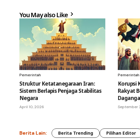
You May also Like
Pemerintah
Pemerintah
Struktur Ketatanegaraan Iran:
Korupsi K
Sistem Berlapis Penjaga Stabilitas
Rakyat B
Negara
Daganga
April 10, 2026
September 
Berita Lain:
Berita Trending
Pilihan Editor