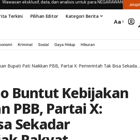
Wawasan eksklusif, data, dan analisis untuk para NEGARAWAN
Jelaja
ita Terkini
Pilihan Editor
Kategori Berita
Aa
konomi
Kriminal
Sosial
Gaya Hidup
Hiburan
 Pati Naikkan PBB, Partai X: Pemerintah Tak Bisa Sekadar Mengandalkan Pajak Rakyat
o Buntut Kebijakan
n PBB, Partai X:
sa Sekadar
ak Rakyat