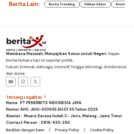
Berita Lain:
Berita Trending
Pilihan Editor
Renewable
Membaca Masalah, Menyajikan Solusi untuk Negeri:
Sajian
berita terbaru hari ini seputar politik,
hukum, kriminal, olahraga, otomotif, hingga teknologi, di Indonesia
dan dunia.
Tentang Legalitas
Nama : PT PENERBITX INDONESIA JAYA
Nomor AHU : AHU-010653.AH.01.30.Tahun 2025
Alamat : Muara Sarana Indah C- Jetis, Malang , Jawa Timur
Contact Person :
0816-633-250
Beriklan dengan kami
Privacy Policy
Cookie Policy