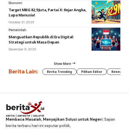
Ekonomi
Target MBG 82,9 Juta, Partai X: Kejar Angka,
Lupa Manusia!
October 31, 2025
Pemerintah
Menguatkan Republik di Era Digital:
Strategi untuk Masa Depan
December 9, 2025
Show More
Berita Lain:
Berita Trending
Pilihan Editor
Renewable
Membaca Masalah, Menyajikan Solusi untuk Negeri:
Sajian
berita terbaru hari ini seputar politik,