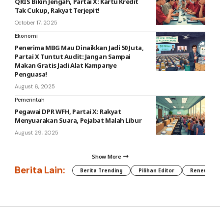
QRIS Bikin Jengah, Partai X: Kartu Kredit
Tak Cukup, Rakyat Terjepit!
October 17, 2025
Ekonomi
Penerima MBG Mau Dinaikkan Jadi 50 Juta,
Partai X Tuntut Audit: Jangan Sampai
Makan Gratis Jadi Alat Kampanye
Penguasa!
August 6, 2025
Pemerintah
Pegawai DPR WFH, Partai X: Rakyat
Menyuarakan Suara, Pejabat Malah Libur
August 29, 2025
Show More
Berita Lain:
Berita Trending
Pilihan Editor
Renewable