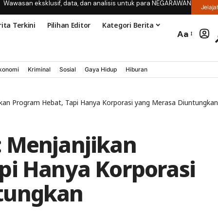
Wawasan eksklusif, data, dan analisis untuk para NEGARAWAN
Jelaja
ita Terkini
Pilihan Editor
Kategori Berita
Aa
konomi
Kriminal
Sosial
Gaya Hidup
Hiburan
kan Program Hebat, Tapi Hanya Korporasi yang Merasa Diuntungkan
: Menjanjikan
pi Hanya Korporasi
tungkan