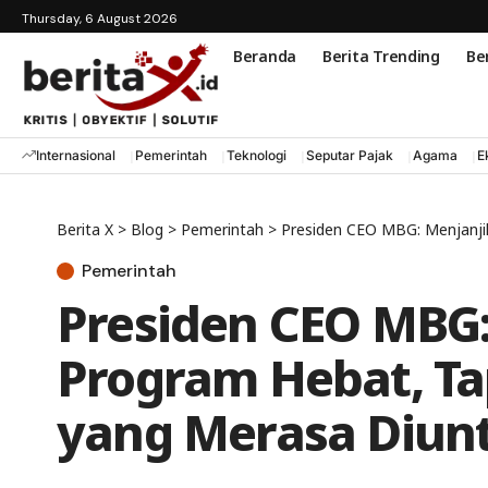
Thursday, 6 August 2026
Beranda
Berita Trending
Ber
Internasional
Pemerintah
Teknologi
Seputar Pajak
Agama
E
Berita X
>
Blog
>
Pemerintah
>
Presiden CEO MBG: Menjanji
Pemerintah
Presiden CEO MBG
Program Hebat, Ta
yang Merasa Diun