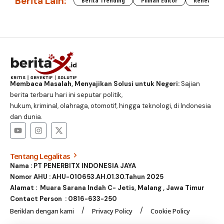
Berita Lain:
Berita Trending
Pilihan Editor
Renewable
Membaca Masalah, Menyajikan Solusi untuk Negeri:
Sajian
berita terbaru hari ini seputar politik,
hukum, kriminal, olahraga, otomotif, hingga teknologi, di Indonesia
dan dunia.
Tentang Legalitas
Nama : PT PENERBITX INDONESIA JAYA
Nomor AHU : AHU-010653.AH.01.30.Tahun 2025
Alamat : Muara Sarana Indah C- Jetis, Malang , Jawa Timur
Contact Person :
0816-633-250
Beriklan dengan kami
Privacy Policy
Cookie Policy