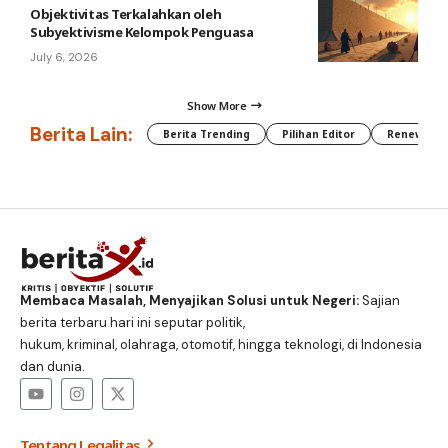
Objektivitas Terkalahkan oleh
Subyektivisme Kelompok Penguasa
July 6, 2026
Show More
Berita Lain:
Berita Trending
Pilihan Editor
Renewable
Membaca Masalah, Menyajikan Solusi untuk Negeri:
Sajian
berita terbaru hari ini seputar politik,
hukum, kriminal, olahraga, otomotif, hingga teknologi, di Indonesia
dan dunia.
Tentang Legalitas