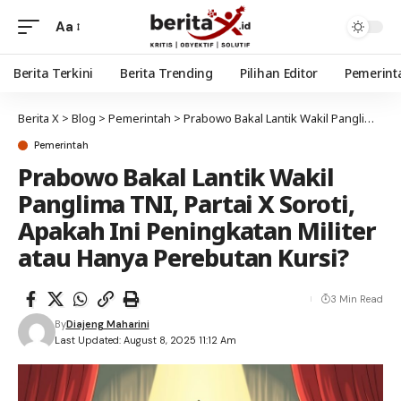
Aa
Berita Terkini
Berita Trending
Pilihan Editor
Pemerint
Berita X
>
Blog
>
Pemerintah
>
Prabowo Bakal Lantik Wakil Panglima TNI, Partai X Soroti, Apakah Ini Peningkatan Militer atau Hanya Perebutan Kursi?
Pemerintah
Prabowo Bakal Lantik Wakil
Panglima TNI, Partai X Soroti,
Apakah Ini Peningkatan Militer
atau Hanya Perebutan Kursi?
3 Min Read
By
Diajeng Maharini
Last Updated: August 8, 2025 11:12 Am