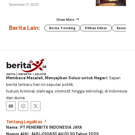
November 17, 2025
Show More
Berita Lain:
Berita Trending
Pilihan Editor
Renewable
Membaca Masalah, Menyajikan Solusi untuk Negeri:
Sajian
berita terbaru hari ini seputar politik,
hukum, kriminal, olahraga, otomotif, hingga teknologi, di Indonesia
dan dunia.
Tentang Legalitas
Nama : PT PENERBITX INDONESIA JAYA
Nomor AHU : AHU-010653.AH.01.30.Tahun 2025