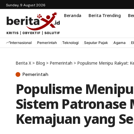
Sunday, 9 August 2026
Beranda
Berita Trending
Ber
Internasional
Pemerintah
Teknologi
Seputar Pajak
Agama
E
Berita X
>
Blog
>
Pemerintah
>
Populisme Menipu Rakyat: K
Pemerintah
Populisme Menipu 
Sistem Patronase
Kemajuan yang S