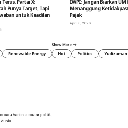
 Terus, Partai X:
IWPI: Jangan Biarkan U
ah Punya Target, Tapi
Menanggung Ketidakpast
waban untuk Keadilan
Pajak
April 6, 2026
25
Show More
Renewable Energy
Hot
Politics
Yudizaman
erbaru hari ini seputar politik,
 dunia.