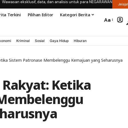
Wawasan eksklusif, data, dan analisis untuk para NEGARAWAN
Jelaja
ita Terkini
Pilihan Editor
Kategori Berita
Aa
konomi
Kriminal
Sosial
Gaya Hidup
Hiburan
etika Sistem Patronase Membelenggu Kemajuan yang Seharusnya
Rakyat: Ketika
 Membelenggu
eharusnya