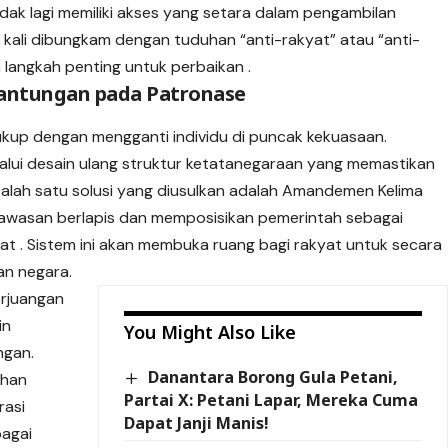
idak lagi memiliki akses yang setara dalam pengambilan
ng kali dibungkam dengan tuduhan “anti-rakyat” atau “anti-
 langkah penting untuk perbaikan .
gantungan pada Patronase
cukup dengan mengganti individu di puncak kekuasaan.
lalui desain ulang struktur ketatanegaraan yang memastikan
Salah satu solusi yang diusulkan adalah Amandemen Kelima
awasan berlapis dan memposisikan pemerintah sebagai
at . Sistem ini akan membuka ruang bagi rakyat untuk secara
an negara.
erjuangan
in
You Might Also Like
ngan.
Danantara Borong Gula Petani,
ahan
Partai X: Petani Lapar, Mereka Cuma
rasi
Dapat Janji Manis!
bagai