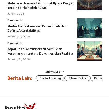
Melainkan Negara Pemungut Upeti: Rakyat
Terpinggirkan oleh Pusat
June 8, 2026
Pemerintah
Media Alat Kekuasaan Pemerintah dan
Defisit Akuntabilitas
January 15, 2026
Pemerintah
Kepatuhan Administratif Semu dan
Kesenjangan antara Dokumen dan Realitas
January 21, 2026
Show More
Berita Lain:
Berita Trending
Pilihan Editor
Renewable