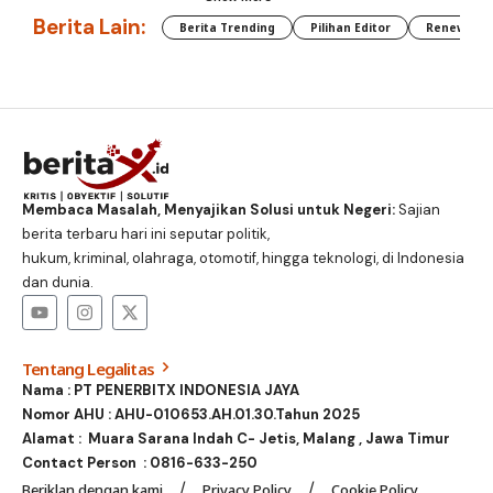
Berita Lain:
Berita Trending
Pilihan Editor
Renewable
Membaca Masalah, Menyajikan Solusi untuk Negeri:
Sajian
berita terbaru hari ini seputar politik,
hukum, kriminal, olahraga, otomotif, hingga teknologi, di Indonesia
dan dunia.
Tentang Legalitas
Nama : PT PENERBITX INDONESIA JAYA
Nomor AHU : AHU-010653.AH.01.30.Tahun 2025
Alamat : Muara Sarana Indah C- Jetis, Malang , Jawa Timur
Contact Person :
0816-633-250
Beriklan dengan kami
Privacy Policy
Cookie Policy