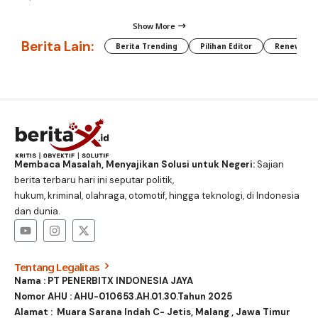
Show More
Berita Lain:
Berita Trending
Pilihan Editor
Renewable
Membaca Masalah, Menyajikan Solusi untuk Negeri:
Sajian
berita terbaru hari ini seputar politik,
hukum, kriminal, olahraga, otomotif, hingga teknologi, di Indonesia
dan dunia.
Tentang Legalitas
Nama : PT PENERBITX INDONESIA JAYA
Nomor AHU : AHU-010653.AH.01.30.Tahun 2025
Alamat : Muara Sarana Indah C- Jetis, Malang , Jawa Timur