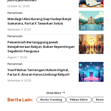
Justru Jadi Korban!
October 10, 2025
Pemerintah
Mendagri Akui Kurang Siap Hadapi Banjir
Sumatera, Partai X Tawarkan Solusi
December 3, 2025
Pemerintah
Pemerintah Bertanggung Jawab
Kesejahteraan Rakyat, Bukan Kepentingan
Segelintir Penguasa
August 7, 2026
Pemerintah
Yusril Bahas Tantangan Hukum Digital,
Partai X: Aturan Harus Lindungi Rakyat!
November 4, 2025
Show More
Berita Lain:
Berita Trending
Pilihan Editor
Renewable