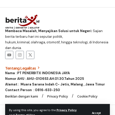
Membaca Masalah, Menyajikan Solusi untuk Negeri:
Sajian
berita terbaru hari ini seputar politik,
hukum, kriminal, olahraga, otomotif, hingga teknologi, di Indonesia
dan dunia.
Tentang Legalitas
Nama : PT PENERBITX INDONESIA JAYA
Nomor AHU : AHU-010653.AH.01.30.Tahun 2025
Alamat : Muara Sarana Indah C- Jetis, Malang , Jawa Timur
Contact Person :
0816-633-250
Beriklan dengan kami
Privacy Policy
Cookie Policy
© Foxiz News Network. Ruby Design Company. All Rights
By using this site, you agree to the
Privacy Policy
Accept