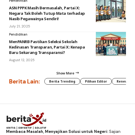
Pemerintah
ASN PPPK Masih Bermasalah, Partai X:
Negara Tak Boleh Tutup Mata terhadap
Nasib Pegawainya Sendiri!
July 21, 2025
Pendidikan
MenPANRB Pastikan Seleksi Sekolah
Kedinasan Transparan, Partai X: Kenapa
Baru Sekarang Transparansi?
August 12, 2025
Show More
Berita Lain:
Berita Trending
Pilihan Editor
Renewable
Membaca Masalah, Menyajikan Solusi untuk Negeri:
Sajian