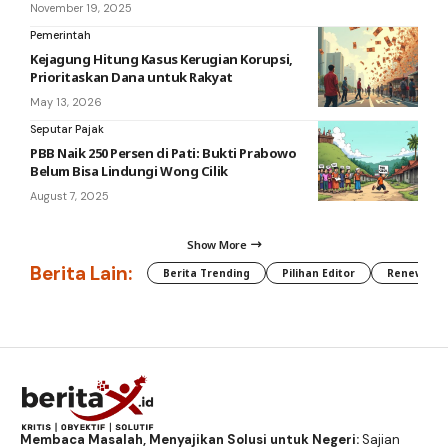
November 19, 2025
Pemerintah
Kejagung Hitung Kasus Kerugian Korupsi,
Prioritaskan Dana untuk Rakyat
May 13, 2026
Seputar Pajak
PBB Naik 250 Persen di Pati: Bukti Prabowo
Belum Bisa Lindungi Wong Cilik
August 7, 2025
Show More
Berita Lain:
Berita Trending
Pilihan Editor
Renewable
Membaca Masalah, Menyajikan Solusi untuk Negeri:
Sajian