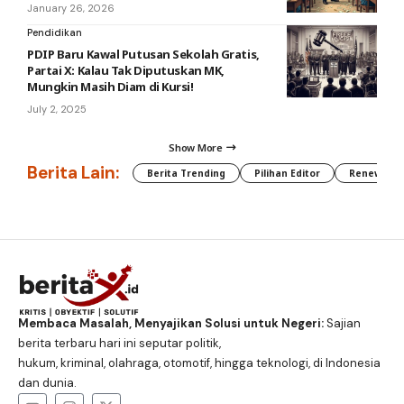
January 26, 2026
Pendidikan
PDIP Baru Kawal Putusan Sekolah Gratis,
Partai X: Kalau Tak Diputuskan MK,
Mungkin Masih Diam di Kursi!
July 2, 2025
Show More
Berita Lain:
Berita Trending
Pilihan Editor
Renewable
Membaca Masalah, Menyajikan Solusi untuk Negeri:
Sajian
berita terbaru hari ini seputar politik,
hukum, kriminal, olahraga, otomotif, hingga teknologi, di Indonesia
dan dunia.