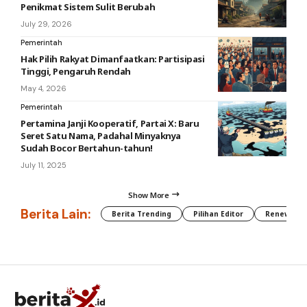
Penikmat Sistem Sulit Berubah
July 29, 2026
Pemerintah
Hak Pilih Rakyat Dimanfaatkan: Partisipasi
Tinggi, Pengaruh Rendah
May 4, 2026
Pemerintah
Pertamina Janji Kooperatif, Partai X: Baru
Seret Satu Nama, Padahal Minyaknya
Sudah Bocor Bertahun-tahun!
July 11, 2025
Show More
Berita Lain:
Berita Trending
Pilihan Editor
Renewable