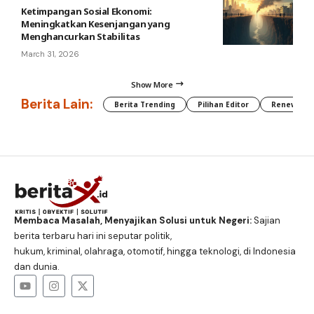
Ketimpangan Sosial Ekonomi:
Meningkatkan Kesenjangan yang
Menghancurkan Stabilitas
March 31, 2026
Show More
Berita Lain:
Berita Trending
Pilihan Editor
Renewable
Membaca Masalah, Menyajikan Solusi untuk Negeri:
Sajian
berita terbaru hari ini seputar politik,
hukum, kriminal, olahraga, otomotif, hingga teknologi, di Indonesia
dan dunia.