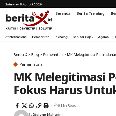
Saturday, 8 August 2026
Beranda
Berita Trending
Ber
Internasional
Pemerintah
Teknologi
Seputar Pajak
Agama
E
Berita X
>
Blog
>
Pemerintah
>
MK Melegitimasi Pemindahan
Pemerintah
MK Melegitimasi 
Fokus Harus Untu
6 Min Read
By
Diajeng Maharini