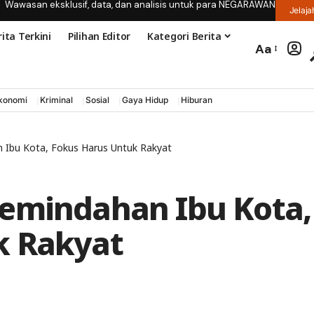
Wawasan eksklusif, data, dan analisis untuk para NEGARAWAN
Jelaja
ita Terkini
Pilihan Editor
Kategori Berita
Aa
konomi
Kriminal
Sosial
Gaya Hidup
Hiburan
 Ibu Kota, Fokus Harus Untuk Rakyat
Pemindahan Ibu Kota,
k Rakyat