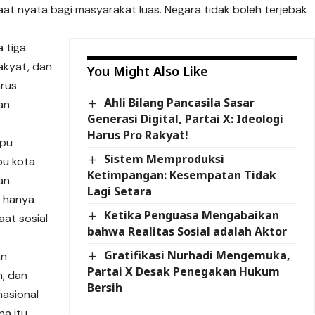
t nyata bagi masyarakat luas. Negara tidak boleh terjebak
 tiga.
rakyat, dan
You Might Also Like
arus
Ahli Bilang Pancasila Sasar
an
Generasi Digital, Partai X: Ideologi
Harus Pro Rakyat!
mpu
Sistem Memproduksi
bu kota
Ketimpangan: Kesempatan Tidak
an
Lagi Setara
 hanya
Ketika Penguasa Mengabaikan
at sosial
bahwa Realitas Sosial adalah Aktor
Gratifikasi Nurhadi Mengemuka,
an
Partai X Desak Penegakan Hukum
n, dan
Bersih
asional
a itu,