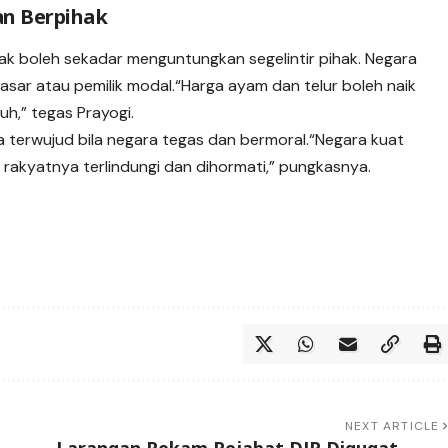
an Berpihak
ak boleh sekadar menguntungkan segelintir pihak. Negara
sar atau pemilik modal.“Harga ayam dan telur boleh naik
tuh,” tegas Prayogi.
a terwujud bila negara tegas dan bermoral.“Negara kuat
a rakyatnya terlindungi dan dihormati,” pungkasnya.
NEXT ARTICLE
Larangan Rekam Pejabat DJP Digugat,