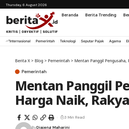
Thursday, 6 August 2026
Beranda
Berita Trending
Ber
Internasional
Pemerintah
Teknologi
Seputar Pajak
Agama
E
Berita X
>
Blog
>
Pemerintah
>
Mentan Panggil Pengusaha, Pa
Pemerintah
Mentan Panggil Pe
Harga Naik, Rakyat
3 Min Read
By
Diajeng Maharini