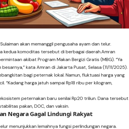
 Sulaiman akan memanggil pengusaha ayam dan telur.
rga kedua komoditas tersebut di berbagai daerah.Amran
 permintaan akibat Program Makan Bergizi Gratis (MBG). “Ya
besarnya,” kata Amran di Jakarta Pusat, Selasa (11/11/2025).
g kebangkitan bagi peternak lokal. Namun, fluktuasi harga yang
il. “Kadang harga jatuh sampai Rp18 ribu per kilogram,
sistem peternakan baru senilai Rp20 triliun. Dana tersebut
tabilitas pakan, DOC, dan vaksin.
kan Negara Gagal Lindungi Rakyat
 telur menunjukkan lemahnya fungsi perlindungan negara.