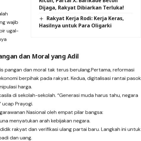
Ricuh, Partai X: Barikade Beton
Dijaga, Rakyat Dibiarkan Terluka!
alah
Rakyat Kerja Rodi: Kerja Keras,
ng wajib
Hasilnya untuk Para Oligarki
ir ugal-
nya
Pangan dan Moral yang Adil
sis pangan dan moral tak terus berulang.Pertama, reformasi
konomi berpihak pada rakyat. Kedua, digitalisasi rantai paso
pulasi harga.
casila di sekolah-sekolah. “Generasi muda harus tahu, negara
” ucap Prayogi.
rawanan Nasional oleh empat pilar bangsa:
 guna menyatukan arah kebijakan negara.
dik rakyat dan verifikasi ulang partai baru. Langkah ini untuk
badi dan uang.