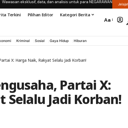
Wawasan eksklusif, data, dan analisis untuk para NEGARAWAN
Jelaja
ita Terkini
Pilihan Editor
Kategori Berita
Aa
konomi
Kriminal
Sosial
Gaya Hidup
Hiburan
rtai X: Harga Naik, Rakyat Selalu Jadi Korban!
ngusaha, Partai X:
 Selalu Jadi Korban!