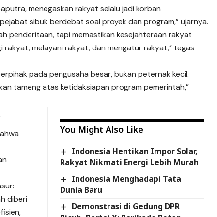
 Saputra, menegaskan rakyat selalu jadi korban
pi pejabat sibuk berdebat soal proyek dan program,” ujarnya.
 penderitaan, tapi memastikan kesejahteraan rakyat
gi rakyat, melayani rakyat, dan mengatur rakyat,” tegas
h berpihak pada pengusaha besar, bukan peternak kecil.
dikan tameng atas ketidaksiapan program pemerintah,”
X
You Might Also Like
bahwa
Indonesia Hentikan Impor Solar,
an
Rakyat Nikmati Energi Lebih Murah
Indonesia Menghadapi Tata
nsur:
Dunia Baru
h diberi
Demonstrasi di Gedung DPR
isien,