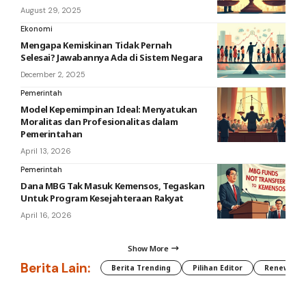
August 29, 2025
Ekonomi
Mengapa Kemiskinan Tidak Pernah
Selesai? Jawabannya Ada di Sistem Negara
December 2, 2025
Pemerintah
Model Kepemimpinan Ideal: Menyatukan
Moralitas dan Profesionalitas dalam
Pemerintahan
April 13, 2026
Pemerintah
Dana MBG Tak Masuk Kemensos, Tegaskan
Untuk Program Kesejahteraan Rakyat
April 16, 2026
Show More
Berita Lain:
Berita Trending
Pilihan Editor
Renewable