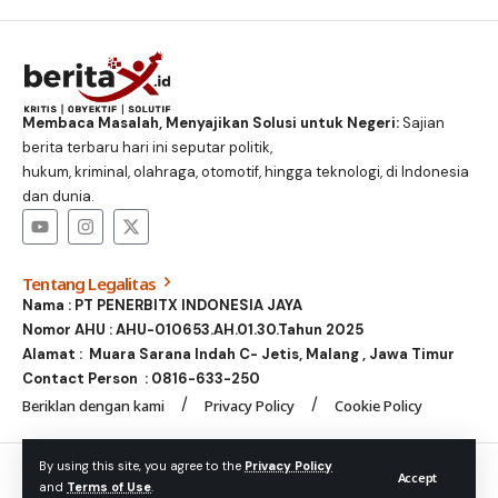
Membaca Masalah, Menyajikan Solusi untuk Negeri:
Sajian
berita terbaru hari ini seputar politik,
hukum, kriminal, olahraga, otomotif, hingga teknologi, di Indonesia
dan dunia.
Tentang Legalitas
Nama : PT PENERBITX INDONESIA JAYA
Nomor AHU : AHU-010653.AH.01.30.Tahun 2025
Alamat : Muara Sarana Indah C- Jetis, Malang , Jawa Timur
Contact Person :
0816-633-250
Beriklan dengan kami
Privacy Policy
Cookie Policy
© Foxiz News Network. Ruby Design Company. All Rights
By using this site, you agree to the
Privacy Policy
Accept
and
Terms of Use
.
Reserved.