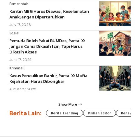
Pemerintah
Kantin MBG Harus Diawasi, Keselamatan
Anak Jangan Dipertaruhkan
July 17, 2026
Sosial
Pemuda Boleh Pakai BUMDes, Partai X:
Jangan Cuma Dikasih Izin, Tapi Harus
Dikasih Akses!
June 17, 2025
Kriminal
Kasus Penculikan Bankir, Partai X: Mafia
Kejahatan Harus Dibongkar
August 27, 2025
Show More
Berita Lain:
Berita Trending
Pilihan Editor
Renewable