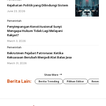
Kejahatan Politik yang Dilindungi Sistem
June 23, 2026
Pemerintah
Penyimpangan Konstitusional Sunyi:
Mengapa Hukum Tidak Lagi Melayani
Rakyat?
March 3, 2026
Pemerintah
Rekrutmen Pejabat Patronase: Ketika
Kekuasaan Berubah Menjadi Alat Balas Jasa
March 31, 2026
Show More
Berita Lain:
Berita Trending
Pilihan Editor
Renewable