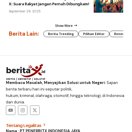
X: Suara Rakyat Jangan Pernah Dibungkam!
September 29, 2025
Show More
Berita Lain:
Berita Trending
Pilihan Editor
Renewable
Membaca Masalah, Menyajikan Solusi untuk Negeri:
Sajian
berita terbaru hari ini seputar politik,
hukum, kriminal, olahraga, otomotif, hingga teknologi, di Indonesia
dan dunia.
Tentang Legalitas
Nama : PT PENERBITX INDONESIA JAYA