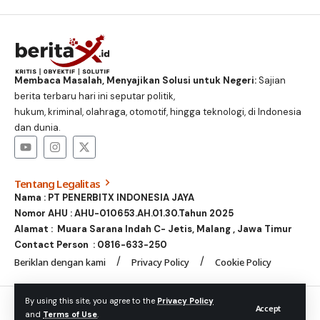
Membaca Masalah, Menyajikan Solusi untuk Negeri:
Sajian
berita terbaru hari ini seputar politik,
hukum, kriminal, olahraga, otomotif, hingga teknologi, di Indonesia
dan dunia.
Tentang Legalitas
Nama : PT PENERBITX INDONESIA JAYA
Nomor AHU : AHU-010653.AH.01.30.Tahun 2025
Alamat : Muara Sarana Indah C- Jetis, Malang , Jawa Timur
Contact Person :
0816-633-250
Beriklan dengan kami
Privacy Policy
Cookie Policy
© Foxiz News Network. Ruby Design Company. All Rights
By using this site, you agree to the
Privacy Policy
Accept
and
Terms of Use
.
Reserved.