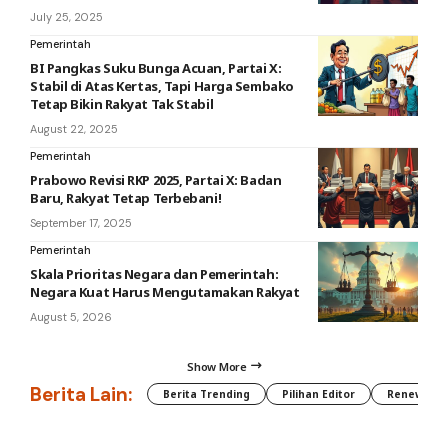
July 25, 2025
Pemerintah
BI Pangkas Suku Bunga Acuan, Partai X:
Stabil di Atas Kertas, Tapi Harga Sembako
Tetap Bikin Rakyat Tak Stabil
August 22, 2025
Pemerintah
Prabowo Revisi RKP 2025, Partai X: Badan
Baru, Rakyat Tetap Terbebani!
September 17, 2025
Pemerintah
Skala Prioritas Negara dan Pemerintah:
Negara Kuat Harus Mengutamakan Rakyat
August 5, 2026
Show More
Berita Lain:
Berita Trending
Pilihan Editor
Renewable