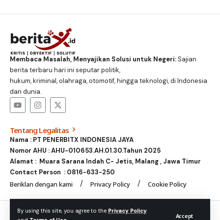
Membaca Masalah, Menyajikan Solusi untuk Negeri:
Sajian
berita terbaru hari ini seputar politik,
hukum, kriminal, olahraga, otomotif, hingga teknologi, di Indonesia
dan dunia.
Tentang Legalitas
Nama : PT PENERBITX INDONESIA JAYA
Nomor AHU : AHU-010653.AH.01.30.Tahun 2025
Alamat : Muara Sarana Indah C- Jetis, Malang , Jawa Timur
Contact Person :
0816-633-250
Beriklan dengan kami
Privacy Policy
Cookie Policy
© Foxiz News Network. Ruby Design Company. All Rights
By using this site, you agree to the
Privacy Policy
Accept