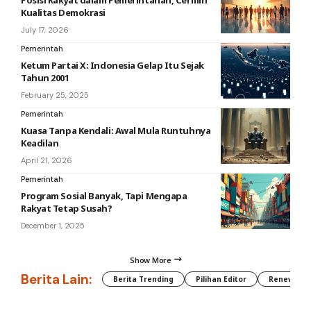
Posisi Rakyat dalam Pemerintahan, Cermin
Kualitas Demokrasi
July 17, 2026
Pemerintah
Ketum Partai X: Indonesia Gelap Itu Sejak
Tahun 2001
February 25, 2025
Pemerintah
Kuasa Tanpa Kendali: Awal Mula Runtuhnya
Keadilan
April 21, 2026
Pemerintah
Program Sosial Banyak, Tapi Mengapa
Rakyat Tetap Susah?
December 1, 2025
Show More
Berita Lain:
Berita Trending
Pilihan Editor
Renewable