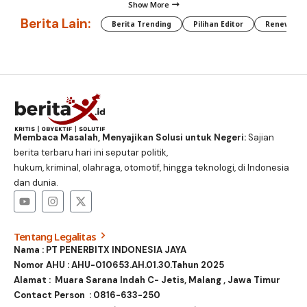
Show More
Berita Lain:
Berita Trending
Pilihan Editor
Renewable
Membaca Masalah, Menyajikan Solusi untuk Negeri:
Sajian
berita terbaru hari ini seputar politik,
hukum, kriminal, olahraga, otomotif, hingga teknologi, di Indonesia
dan dunia.
Tentang Legalitas
Nama : PT PENERBITX INDONESIA JAYA
Nomor AHU : AHU-010653.AH.01.30.Tahun 2025
Alamat : Muara Sarana Indah C- Jetis, Malang , Jawa Timur
Contact Person :
0816-633-250