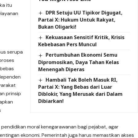
ka itu
DPR Setuju UU Tipikor Digugat,
elayanan
Partai X: Hukum Untuk Rakyat,
Bukan Oligarki!
Kekuasaan Sensitif Kritik, Krisis
Kebebasan Pers Muncul
asus serupa
Pertumbuhan Ekonomi Semu
 proses
Dipromosikan, Daya Tahan Kelas
r bebas
Menengah Diperas
ndependen
Hambali Tak Boleh Masuk RI,
yarakat
Partai X: Yang Bebas dari Luar
an prinsip
Diblokir, Yang Merusak dari Dalam
Dibiarkan!
apkan
s
a pendidikan moral kenegarawanan bagi pejabat, agar
pentingan ekonomi. Pemerintah juga harus memastikan akses