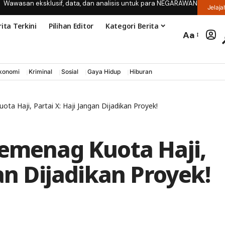
Wawasan eksklusif, data, dan analisis untuk para NEGARAWAN
Jelaja
ita Terkini
Pilihan Editor
Kategori Berita
Aa
konomi
Kriminal
Sosial
Gaya Hidup
Hiburan
ta Haji, Partai X: Haji Jangan Dijadikan Proyek!
Kemenag Kuota Haji,
gan Dijadikan Proyek!