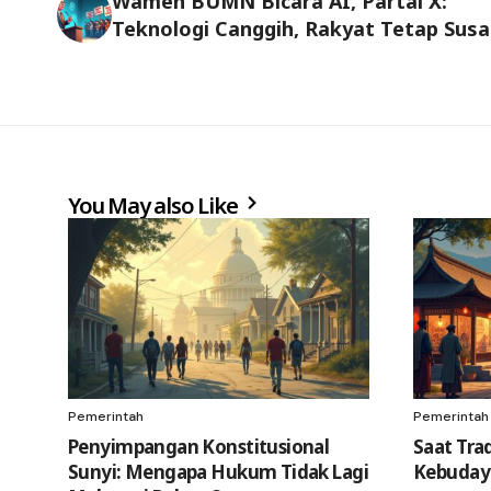
Wamen BUMN Bicara AI, Partai X:
Teknologi Canggih, Rakyat Tetap Susa
You May also Like
Pemerintah
Pemerintah
Penyimpangan Konstitusional
Saat Trad
Sunyi: Mengapa Hukum Tidak Lagi
Kebuday