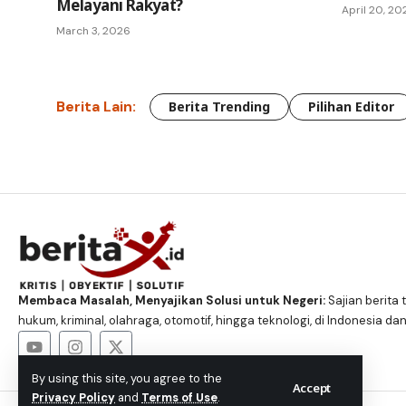
Melayani Rakyat?
April 20, 20
March 3, 2026
Berita Lain:
Berita Trending
Pilihan Editor
Membaca Masalah, Menyajikan Solusi untuk Negeri:
Sajian berita t
hukum, kriminal, olahraga, otomotif, hingga teknologi, di Indonesia dan
By using this site, you agree to the
Accept
Privacy Policy
and
Terms of Use
.