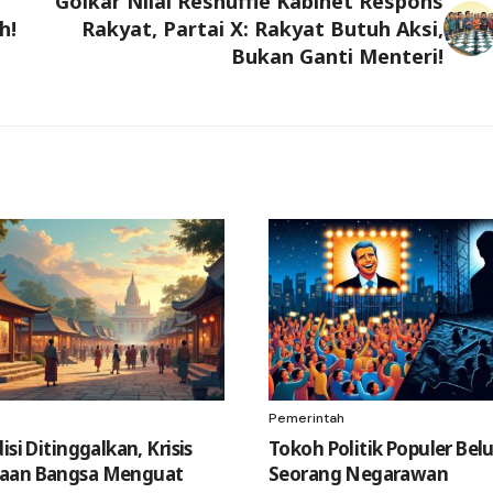
Golkar Nilai Reshuffle Kabinet Respons
h!
Rakyat, Partai X: Rakyat Butuh Aksi,
Bukan Ganti Menteri!
Pemerintah
isi Ditinggalkan, Krisis
Tokoh Politik Populer Be
aan Bangsa Menguat
Seorang Negarawan