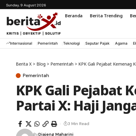
Sunday, 9 August 2026
Beranda
Berita Trending
Ber
Internasional
Pemerintah
Teknologi
Seputar Pajak
Agama
E
Berita X
>
Blog
>
Pemerintah
>
KPK Gali Pejabat Kemenag Kuo
Pemerintah
KPK Gali Pejabat 
Partai X: Haji Jan
3 Min Read
By
Diajeng Maharini