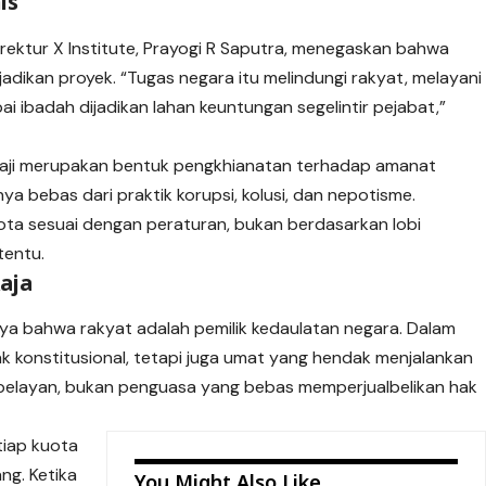
is
irektur X Institute, Prayogi R Saputra, menegaskan bahwa
jadikan proyek. “Tugas negara itu melindungi rakyat, melayani
i ibadah dijadikan lahan keuntungan segelintir pejabat,”
haji merupakan bentuk pengkhianatan terhadap amanat
ya bebas dari praktik korupsi, kolusi, dan nepotisme.
uota sesuai dengan peraturan, bukan berdasarkan lobi
tentu.
Raja
ya bahwa rakyat adalah pemilik kedaulatan negara. Dalam
ak konstitusional, tetapi juga umat yang hendak menjalankan
 pelayan, bukan penguasa yang bebas memperjualbelikan hak
tiap kuota
ng. Ketika
You Might Also Like