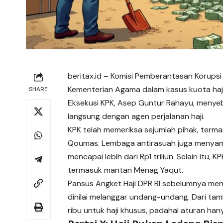
beritax.id
– Komisi Pemberantasan Korupsi 
Kementerian Agama dalam kasus kuota haj
SHARE
Eksekusi KPK, Asep Guntur Rahayu, menyeb
langsung dengan agen perjalanan haji.
KPK telah memeriksa sejumlah pihak, terma
Qoumas. Lembaga antirasuah juga menyampa
mencapai lebih dari Rp1 triliun. Selain itu
termasuk mantan Menag Yaqut.
Pansus Angket Haji DPR RI sebelumnya me
dinilai melanggar undang-undang. Dari tamb
ribu untuk haji khusus, padahal aturan ha