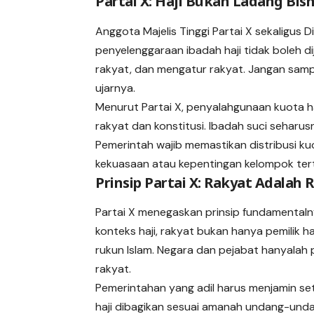
Partai X: Haji Bukan Ladang Bisn
Anggota Majelis Tinggi
Partai X
sekaligus D
penyelenggaraan ibadah haji tidak boleh di
rakyat, dan mengatur rakyat. Jangan sampa
ujarnya.
Menurut Partai X, penyalahgunaan kuota 
rakyat dan konstitusi. Ibadah suci seharusn
Pemerintah wajib memastikan distribusi k
kekuasaan atau kepentingan kelompok ter
Prinsip Partai X: Rakyat Adalah 
Partai X menegaskan prinsip fundamentaln
konteks haji, rakyat bukan hanya pemilik h
rukun Islam. Negara dan pejabat hanyalah
rakyat.
Pemerintahan yang adil harus menjamin se
haji dibagikan sesuai amanah undang-unda