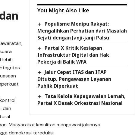
You Might Also Like
 dan
Populisme Menipu Rakyat:
Mengalihkan Perhatian dari Masalah
Sejati dengan Janji-janji Palsu
yawaratan,
Partai X Kritik Kesiapan
 suara
Infrastruktur Digital dan Hak
 lebih
Pekerja di Balik WFA
ntegritas
Jalur Cepat ITAS dan ITAP
ekuasaan
Ditutup, Pengawasan Layanan
mperkuat
Publik Diperkuat
Tata Kelola Kepegawaian Lemah,
ikontrol
Partai X Desak Orkestrasi Nasional
i dan
toral
an. Masyarakat kesulitan mengawasi jalannya
gga demokrasi tereduksi.