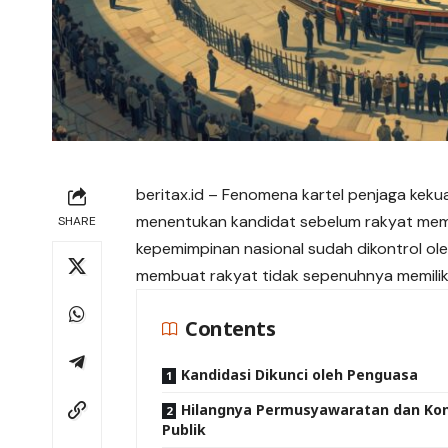
beritax.id
– Fenomena kartel penjaga kekua
menentukan kandidat sebelum rakyat memili
SHARE
kepemimpinan nasional sudah dikontrol oleh
membuat rakyat tidak sepenuhnya memiliki 
Contents
Kandidasi Dikunci oleh Penguasa
Hilangnya Permusyawaratan dan Kon
Publik