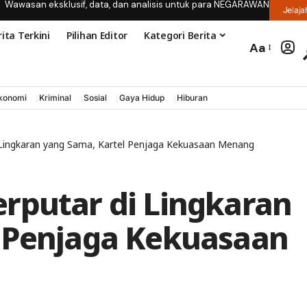
Wawasan eksklusif, data, dan analisis untuk para NEGARAWAN
Jelaja
ita Terkini
Pilihan Editor
Kategori Berita
Aa
konomi
Kriminal
Sosial
Gaya Hidup
Hiburan
 Lingkaran yang Sama, Kartel Penjaga Kekuasaan Menang
rputar di Lingkaran
l Penjaga Kekuasaan