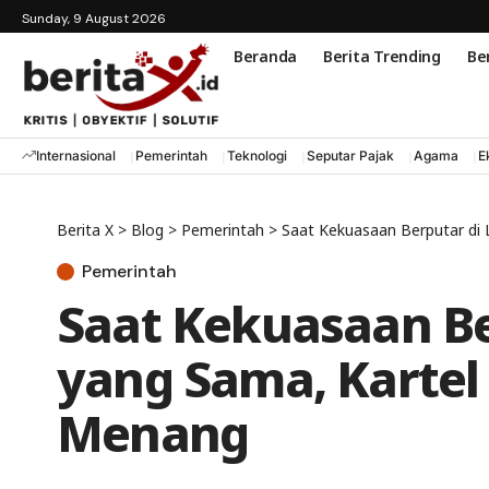
Sunday, 9 August 2026
Beranda
Berita Trending
Ber
Internasional
Pemerintah
Teknologi
Seputar Pajak
Agama
E
Berita X
>
Blog
>
Pemerintah
>
Saat Kekuasaan Berputar di
Pemerintah
Saat Kekuasaan Be
yang Sama, Karte
Menang