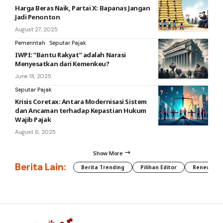
Harga Beras Naik, Partai X: Bapanas Jangan
Jadi Penonton
August 27, 2025
Pemerintah
Seputar Pajak
IWPI: “Bantu Rakyat” adalah Narasi
Menyesatkan dari Kemenkeu?
June 18, 2025
Seputar Pajak
Krisis Coretax: Antara Modernisasi Sistem
dan Ancaman terhadap Kepastian Hukum
Wajib Pajak
August 6, 2025
Show More
Berita Lain:
Berita Trending
Pilihan Editor
Renewable