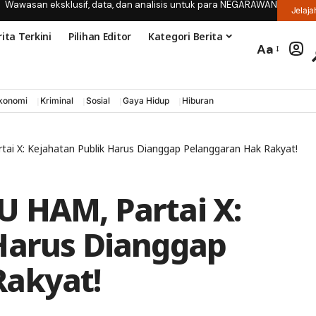
Wawasan eksklusif, data, dan analisis untuk para NEGARAWAN
Jelaja
ita Terkini
Pilihan Editor
Kategori Berita
Aa
konomi
Kriminal
Sosial
Gaya Hidup
Hiburan
ai X: Kejahatan Publik Harus Dianggap Pelanggaran Hak Rakyat!
 HAM, Partai X:
Harus Dianggap
Rakyat!