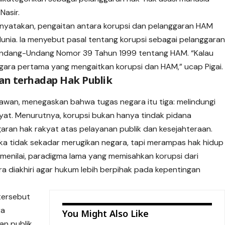
Nasir.
enyatakan, pengaitan antara korupsi dan pelanggaran HAM
nia. Ia menyebut pasal tentang korupsi sebagai pelanggara
 Undang-Undang Nomor 39 Tahun 1999 tentang HAM. “Kalau
egara pertama yang mengaitkan korupsi dan HAM,” ucap Pigai.
tan terhadap Hak Publik
iyawan, menegaskan bahwa tugas negara itu tiga: melindungi
kyat. Menurutnya, korupsi bukan hanya tindak pidana
aran hak rakyat atas pelayanan publik dan kesejahteraan.
eka tidak sekadar merugikan negara, tapi merampas hak hidup
Ia menilai, paradigma lama yang memisahkan korupsi dari
a diakhiri agar hukum lebih berpihak pada kepentingan
tersebut
ra
You Might Also Like
n publik.