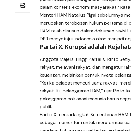
dalam konteks ekonomi masyarakat,” kata 
Menteri HAM Natalius Pigai sebelumnya m
merupakan terobosan hukum pertama di du
HAM telah disusun dalam dokumen revisi
DPR menyetujui, Indonesia akan menjadi n
Partai X: Korupsi adalah Kejaha
Anggota Majelis Tinggi Partai X, Rinto Set
rakyat, melayani rakyat, dan mengatur ra
keuangan, melainkan bentuk nyata pelangg
“Ketika pejabat mencuri uang rakyat, mer
rakyat. Itu pelanggaran HAM,” ujar Rinto. 
pelanggaran hak asasi manusia harus seger
publik.
Partai X menilai langkah Kementerian HAM 
sebagai momentum untuk mereformasi ca
pandang hukum nasional terhadap kejahata