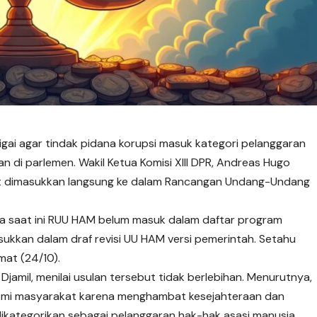
gai agar tindak pidana korupsi masuk kategori pelanggaran
di parlemen. Wakil Ketua Komisi XIII DPR, Andreas Hugo
ut dimasukkan langsung ke dalam Rancangan Undang-Undang
 saat ini RUU HAM belum masuk dalam daftar program
masukkan dalam draf
revisi
UU HAM versi pemerintah. Setahu
mat (24/10).
r Djamil, menilai usulan tersebut tidak berlebihan. Menurutnya,
nomi masyarakat karena menghambat kesejahteraan dan
ikategorikan sebagai pelanggaran hak-hak asasi manusia