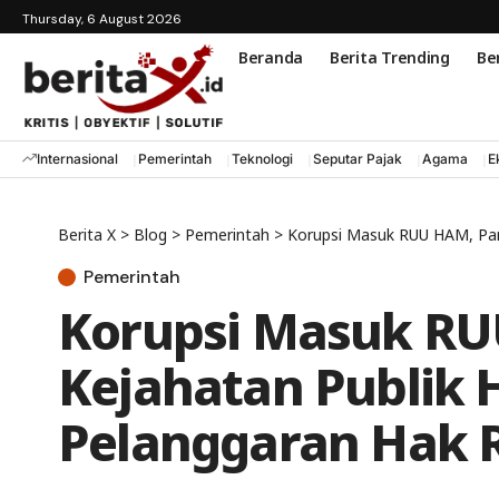
Thursday, 6 August 2026
Beranda
Berita Trending
Ber
Internasional
Pemerintah
Teknologi
Seputar Pajak
Agama
E
Berita X
>
Blog
>
Pemerintah
>
Korupsi Masuk RUU HAM, Part
Pemerintah
Korupsi Masuk RUU
Kejahatan Publik 
Pelanggaran Hak 