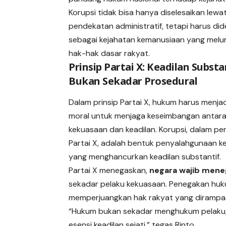
Korupsi tidak bisa hanya diselesaikan lewa
pendekatan administratif, tetapi harus did
sebagai kejahatan kemanusiaan yang mel
hak-hak dasar rakyat.
Prinsip Partai X: Keadilan Substa
Bukan Sekadar Prosedural
Dalam prinsip Partai X, hukum harus menja
moral untuk menjaga keseimbangan antar
kekuasaan dan keadilan. Korupsi, dalam per
Partai X, adalah bentuk penyalahgunaan 
yang menghancurkan keadilan substantif.
Partai X menegaskan,
negara wajib mene
sekadar pelaku kekuasaan. Penegakan hukum
memperjuangkan hak rakyat yang dirampas 
“Hukum bukan sekadar menghukum pelaku, 
esensi keadilan sejati,” tegas Rinto.