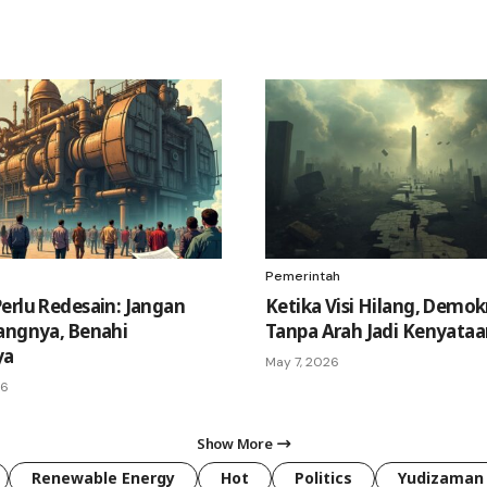
Pemerintah
erlu Redesain: Jangan
Ketika Visi Hilang, Demok
angnya, Benahi
Tanpa Arah Jadi Kenyataa
ya
May 7, 2026
26
Show More
Renewable Energy
Hot
Politics
Yudizaman