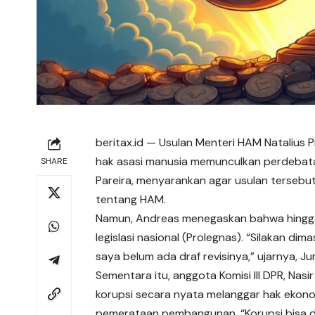
beritax.id
— Usulan Menteri HAM Natalius Pi
hak asasi manusia memunculkan perdebatan 
SHARE
Pareira, menyarankan agar usulan terseb
tentang HAM.
Namun, Andreas menegaskan bahwa hingga
legislasi nasional (Prolegnas). “Silakan di
saya belum ada draf revisinya,” ujarnya, Ju
Sementara itu, anggota Komisi III DPR, Nasi
korupsi secara nyata melanggar hak eko
pemerataan pembangunan. “Korupsi bisa d