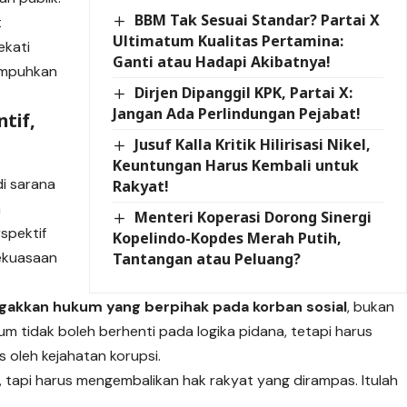
BBM Tak Sesuai Standar? Partai X
t
Ultimatum Kualitas Pertamina:
ekati
Ganti atau Hadapi Akibatnya!
umpuhkan
Dirjen Dipanggil KPK, Partai X:
Jangan Ada Perlindungan Pejabat!
ntif,
Jusuf Kalla Kritik Hilirisasi Nikel,
Keuntungan Harus Kembali untuk
di sarana
Rakyat!
a
Menteri Koperasi Dorong Sinergi
spektif
Kopelindo-Kopdes Merah Putih,
kekuasaan
Tantangan atau Peluang?
gakkan hukum yang berpihak pada korban sosial
, bukan
 tidak boleh berhenti pada logika pidana, tetapi harus
oleh kejahatan korupsi.
tapi harus mengembalikan hak rakyat yang dirampas. Itulah