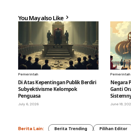
You May also Like
Pemerintah
Pemerintah
Di Atas Kepentingan Publik Berdiri
Negara P
Subyektivisme Kelompok
Ganti Or
Penguasa
Sistemn
July 6, 2026
June 18, 20
Berita Lain:
Berita Trending
Pilihan Editor