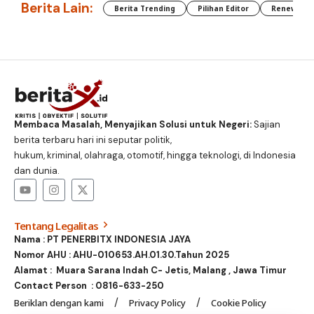
Berita Lain:
Berita Trending
Pilihan Editor
Renewable
Membaca Masalah, Menyajikan Solusi untuk Negeri:
Sajian
berita terbaru hari ini seputar politik,
hukum, kriminal, olahraga, otomotif, hingga teknologi, di Indonesia
dan dunia.
Tentang Legalitas
Nama : PT PENERBITX INDONESIA JAYA
Nomor AHU : AHU-010653.AH.01.30.Tahun 2025
Alamat : Muara Sarana Indah C- Jetis, Malang , Jawa Timur
Contact Person :
0816-633-250
Beriklan dengan kami
Privacy Policy
Cookie Policy