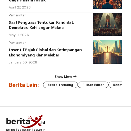
Gagal Paham Politik
April 27, 2026
Pemerintah
Saat Penguasa Tentukan Kandidat,
Demokrasi Kehilangan Makna
May 11, 2026
Pemerintah
Insentif Pajak Global dan Ketimpangan
Ekonomi yang Kian Melebar
January 30, 2026
Show More
Berita Lain:
Berita Trending
Pilihan Editor
Renewable